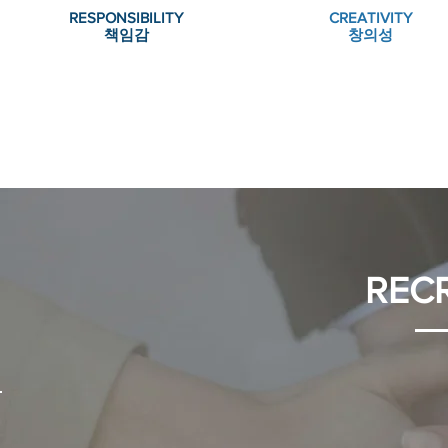
RESPONSIBILITY
CREATIVITY
책임감
창의성
REC