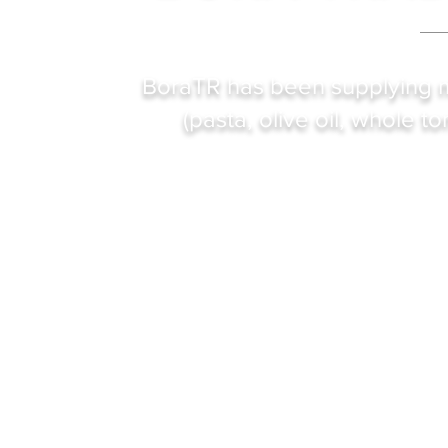
BoraTR has been supplying m
(pasta, olive oil, whole t