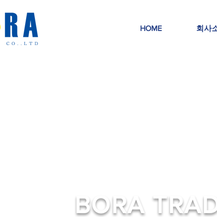
HOME
회사
BORA TRA